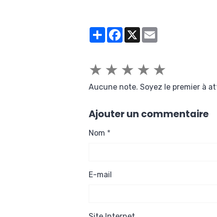
Partager
Facebook
X
Email
★
★
★
★
★
Aucune note. Soyez le premier à at
Ajouter un commentaire
Nom
E-mail
Site Internet