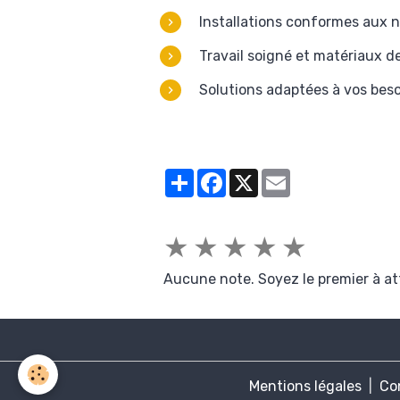
Installations conformes aux 
Travail soigné et matériaux de
Solutions adaptées à vos bes
Partager
Facebook
X
Email
★
★
★
★
★
Aucune note. Soyez le premier à at
Mentions légales
Con