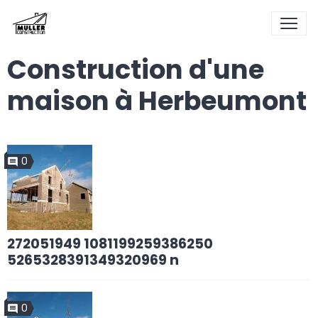
Construction d'une
maison à Herbeumont
0
272051949 1081199259386250
5265328391349320969 n
0