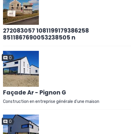
272083057 1081199179386258
8511867690053238505 n
0
Façade Ar - Pignon G
Construction en entreprise générale d'une maison
0